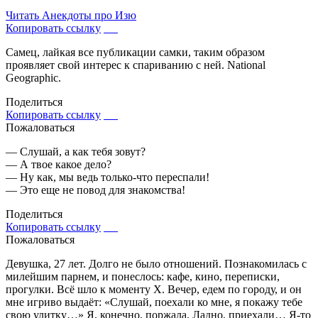
Читать
Анекдоты про Изю
Копировать ссылку
Самец, лайкая все публикации самки, таким образом
проявляет свой интерес к спариванию с ней. National
Geographic.
Поделиться
Копировать ссылку
Пожаловаться
— Слушай, а как тебя зовут?
— А твое какое дело?
— Ну как, мы ведь только-что переспали!
— Это еще не повод для знакомства!
Поделиться
Копировать ссылку
Пожаловаться
Девушка, 27 лет. Долго не было отношений. Познакомилась с
милейшим парнем, и понеслось: кафе, кино, переписки,
прогулки. Всё шло к моменту Х. Вечер, едем по городу, и он
мне игриво выдаёт: «Слушай, поехали ко мне, я покажу тебе
свою улитку…» Я, конечно, поржала. Ладно, приехали… Я-то