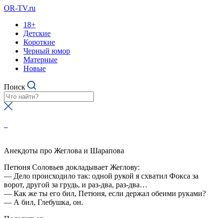
OR-TV.ru
18+
Детские
Короткие
Черный юмор
Матерные
Новые
Поиск
Анекдоты про Жеглова и Шарапова
Петюня Соловьев докладывает Жеглову:
— Дело происходило так: одной рукой я схватил Фокса за
ворот, другой за грудь, и раз-два, раз-два…
— Как же ты его бил, Петюня, если держал обеими руками?
— А бил, Глебушка, он.