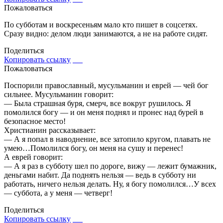
Пожаловаться
По субботам и воскресеньям мало кто пишет в соцсетях.
Сразу видно: делом люди занимаются, а не на работе сидят.
Поделиться
Копировать ссылку
Пожаловаться
Поспорили православный, мусульманин и еврей — чей бог
сильнее. Мусульманин говорит:
— Была страшная буря, смерч, все вокруг рушилось. Я
помолился богу — и он меня поднял и пронес над бурей в
безопасное место!
Христианин рассказывает:
— А я попал в наводнение, все затопило кругом, плавать не
умею…Помолился богу, он меня на сушу и перенес!
А еврей говорит:
— А я раз в субботу шел по дороге, вижу — лежит бумажник,
деньгами набит. Да поднять нельзя — ведь в субботу ни
работать, ничего нельзя делать. Ну, я богу помолился…У всех
— суббота, а у меня — четверг!
Поделиться
Копировать ссылку