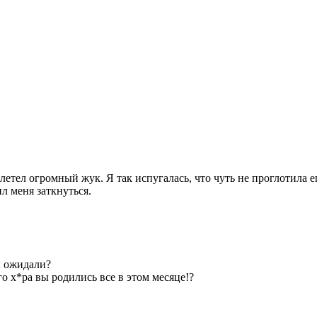
етел огромный жук. Я так испугалась, что чуть не проглотила ег
л меня заткнуться.
ы ожидали?
о х*ра вы родились все в этом месяце!?