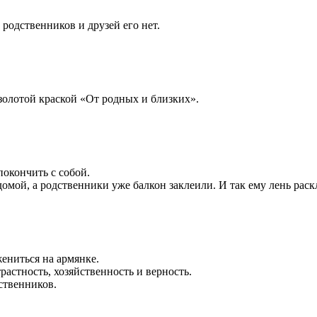
 родственников и друзей его нет.
золотой краской «От родных и близких».
покончить с собой.
омой, а родственники уже балкон заклеили. И так ему лень рас
жениться на армянке.
растность, хозяйственность и верность.
ственников.