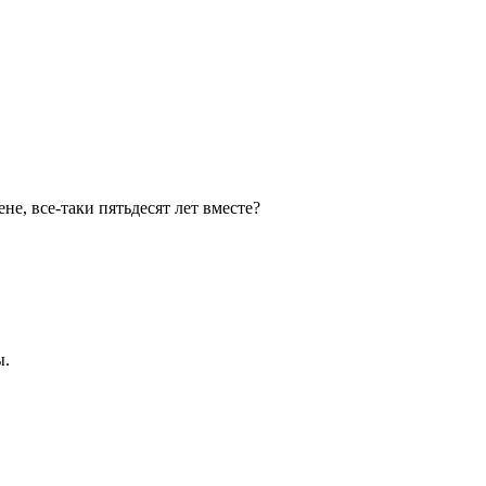
е, все-таки пятьдесят лет вместе?
ы.