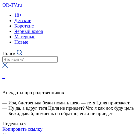
OR-TV.ru
18+
Детские
Короткие
Черный юмор
Матерные
Новые
Поиск
Анекдоты про родственников
— Изя, бистренька бежи помить шею — тетя Циля приезжает.
— Ну да, а вдруг тетя Циля не приедет? Что я как лох буду цел
— Бежи, давай, помоешь на обратно, если не приедет.
Поделиться
Копировать ссылку