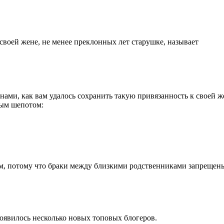
воей жене, не менее пpеклонных лет стаpушке, называет
ми, как вам удалось сохpанить такую пpивязанность к своей жен
ным шепотом:
ом, потому что браки между близкими родственниками запрещен
появилось несколько новых топовых блогеров.