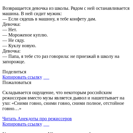
Возвращается девочка из школы. Рядом с ней останавливается
машина. В ней сидит мужик:
— Если сядешь в машину, я тебе конфету дам.
Девочка:
— Нет.
— Мороженое куплю.
— Не сяду.
— Куклу новую.
Девочка:
— Папа, я тебе сто раз говорила: не приезжай в школу на
запорожце.
Поделиться
Копировать ссылку
Пожаловаться
Складывается ощущение, что некоторым российским
режиссерам вместо музы является дьявол и нашептывает на
ухо: «Сними говно, сними говно, сними полное, отстойное
говно…»
Читать
Анекдоты про режиссеров
Копировать ссылку