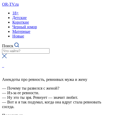
OR-TV.ru
18+
Детские
Короткие
Черный юмор
Матерные
Новые
Поиск
Анекдоты про ревность, ревнивых мужа и жену
— Почему ты развелся с женой?
— Из-за ее ревности.
— Ну это ты зря. Ревнует — значит любит.
— Вот и я так подумал, когда она вдруг стала ревновать
соседа.