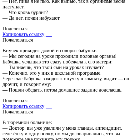
— Нет, пива я не пью. Как выпью, так в организме весна
наступает.
— Что кровь бурлит?
— Да нет, почки набухают.
Поделиться
Копировать ссылку
Пожаловаться
Внучек приходит домой и говорит бабушке:
— Мы сегодня на уроке проходили половые органы!
Бабушка услышав это сразу побежала к его матери:
— Ты знаешь, что твой сын на уроках изучает?
— Конечно, это у них в школьной программе.
Через час бабушка заходит к внучку в комнату, видит — он
дрочит, и говорит ему:
— Пошли обедать, потом домашнее задание доделаешь.
Поделиться
Копировать ссылку
Пожаловаться
В тюремной больнице:
— Доктор, вы уже удалили у меня гланды, аппендицит,
селезёнку и одну почку, но мы договаривались, что вы
поможете мне покинуть эту тюрьму.