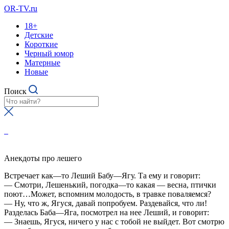
OR-TV.ru
18+
Детские
Короткие
Черный юмор
Матерные
Новые
Поиск
Анекдоты про лешего
Встречает как—то Леший Бабу—Ягу. Та ему и говорит:
— Смотри, Лешенький, погодка—то какая — весна, птички
поют…Может, вспомним молодость, в травке поваляемся?
— Ну, что ж, Ягуся, давай попробуем. Раздевайся, что ли!
Разделась Баба—Яга, посмотрел на нее Леший, и говорит:
— Знаешь, Ягуся, ничего у нас с тобой не выйдет. Вот смотрю