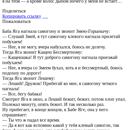
я на тебя — а кроме волос дыбом ничего у меня не встает…
Поделиться
Копировать ссылку
Пожаловаться
Баба Яга нагнала самогону и звонит Змею-Горынычу:
— Слушай Змей, я тут самогону клевого нагнала прилетай
побухаем!
— Нее, я не могу, вчера набухался, боюсь не долечу.
Тогда Яга звонит Кащею Бессмертному:
— Кащеюшка! Я тут доброго самогону нагнала приезжай
побухаем!
— Нее, я вчера со Змеем бухал, хоть я и бессмертный, боюсь
подохну по дороге!
Тогда Яга звонит Лешему:
— Леший! Дружок! Прибегай ко мне, я самогону четкого
нагнала!
— Все, бегу бабака!
Смотрит Яга в окно, а Леший бежит, бежит, потом хлоп упал.
Полежал минуту, опять бежит. И так несколько раз.
Ну прибегает, в конце концов, к Бабе Яге, она у него
спрашивает:
— Ты что ж падал все время.
— Да я вот как вспомню какой у тебя клевый самогон, так