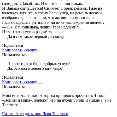
солидно…Давай так. Или стоя — или никак.
И Ванька соглашается! Снимает с брюк ремень, Гале на
коленках затянул, в сосну Галю упёр, на ремень ногами
взобрался да как вжарил, что аж шишки посыпались!
Галя обалдела, притихла и на пике наслаждения шепчет:
— Ох, Ванюшенька, леший тебя надоумил…
И тут из-за кустов раздаётся голос:
— Да я сам такое первый раз вижу!
Поделиться
Копировать ссылку
Пожаловаться
— Простите, это бюро добрых услуг?
— Да. А какого лешего вам надо?
Поделиться
Копировать ссылку
Пожаловаться
Многие школьники, которым пришлось прочитать 4 тома
«Войны и мира», жалеют, что на дуэли убили Пушкина, а не
Толстого.
Читать
Анекдоты про Льва Толстого