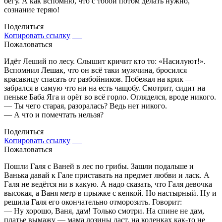
бегу. А как вспомню, что с тобой потом делать нужно,
сознание теряю!
Поделиться
Копировать ссылку
Пожаловаться
Идёт Леший по лесу. Слышит кричит кто то: «Насилуют!».
Вспомнил Лешак, что он всё таки мужчина, бросился
красавицу спасать от разбойников. Побежал на крик —
забрался в самую что ни на есть чащобу. Смотрит, сидит на
пеньке Баба Яга и орёт во всё горло. Огляделся, вроде никого.
— Ты чего старая, разоралась? Ведь нет никого.
— А что и помечтать нельзя?
Поделиться
Копировать ссылку
Пожаловаться
Пошли Галя с Ваней в лес по грибы. Зашли подальше и
Ванька давай к Гале приставать на предмет любви и ласк. А
Галя не ведётся ни в какую. А надо сказать, что Галя девочка
высокая, а Ваня метр в прыжке с кепкой. Но настырный. Ну и
решила Галя его окончательно отморозить. Говорит:
— Ну хорошо, Ваня, дам! Только смотри. На спине не дам,
платье вымажу — мама лозины даст, на коленках как-то не