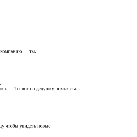
ю компанию — ты.
.
ка. — Ты вот на дедушку похож стал.
цу чтобы увидеть новые