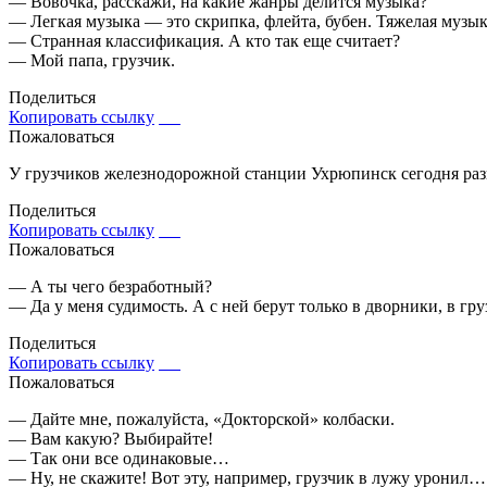
— Вовочка, расскажи, на какие жанры делится музыка?
— Легкая музыка — это скрипка, флейта, бубен. Тяжелая музык
— Странная классификация. А кто так еще считает?
— Мой папа, грузчик.
Поделиться
Копировать ссылку
Пожаловаться
У грузчиков железнодорожной станции Ухрюпинск сегодня разг
Поделиться
Копировать ссылку
Пожаловаться
— А ты чего безработный?
— Да у меня судимость. А с ней берут только в дворники, в гру
Поделиться
Копировать ссылку
Пожаловаться
— Дайте мне, пожалуйста, «Докторской» колбаски.
— Вам какую? Выбирайте!
— Так они все одинаковые…
— Ну, не скажите! Вот эту, например, грузчик в лужу уронил…