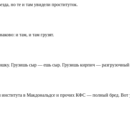
зда, но те и там увидели проституток.
аково: и там, и там грузят.
ошку. Грузишь сыр — ешь сыр. Грузишь кирпич — разгрузочный 
 института в Макдональдсе и прочих КФС — полный бред. Вот у