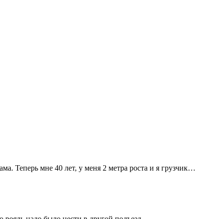
. Теперь мне 40 лет, у меня 2 метра роста и я грузчик…
о рояль надо было нести в другой подъезд.