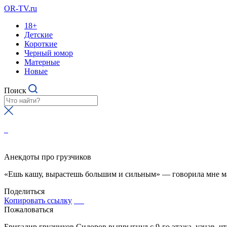
OR-TV.ru
18+
Детские
Короткие
Черный юмор
Матерные
Новые
Поиск
Анекдоты про грузчиков
«Ешь кашу, вырастешь большим и сильным» — говорила мне мама
Поделиться
Копировать ссылку
Пожаловаться
Бригадир грузчиков Сидоров выпрыгнул с 9-го этажа, узнав, чт