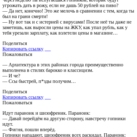
угрожать дать в рожу, если не дашь 50 рублей на пиво?
— Да нет, конечно! Это же мелочь в сравнении с тем, когда ты
был на грани смерти!
— Ну вот так и с истерией с вирусами! После неё ты даже не
заметишь, как выросли цены на ЖКУ, как упал рубль, как у
тебя урезали зарплату, как взлетели цены в магазине…
Поделиться
Копировать ссылку
Пожаловаться
— Архитектура в этих районах города преимущественно
выполнена в стилях барокко и классицизм.
— И че?
— Ссы быстрей, п*зды получим…
Поделиться
Копировать ссылку
Пожаловаться
Идут параноик и шизофреник. Параноик:
— Давай перейдём на другую сторону, навстречу гопники
идут.
— Фигня, пошли вперёд.
Гопники нападают, шизофреник всех раскидал. Параноик: