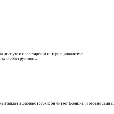
а диспуте о пролетарском интернационализме:
вствую себя грузином…
не втыкает в деревья трубки: он читает Есенина, и берёзы сами п